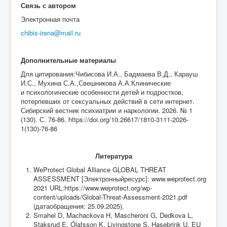
Связь с автором
Электронная почта
chibis-irena@mail.ru
Дополнительные материалы
Для цитирования:Чибисова И.А., Бадмаева В.Д., Карауш
И.С., Мухина С.А.,Свешникова А.А.Клинические
и психологические особенности детей и подростков,
потерпевших от сексуальных действий в сети интернет.
Сибирский вестник психиатрии и наркологии. 2026. № 1
(130). С. 76-86. https://doi.org/10.26617/1810-3111-2026-
1(130)-76-86
Литература
WeProtect Global Alliance GLOBAL THREAT
ASSESSMENT [Электронныйресурс]: www.weprotect.org
2021 URL:https://www.weprotect.org/wp-
content/uploads/Global-Threat-Assessment-2021.pdf
(датаобращения: 25.09.2025).
Smahel D, Machackova H, Mascheroni G, Dedkova L,
Staksrud E, Ólafsson K, Livingstone S, Hasebrink U. EU