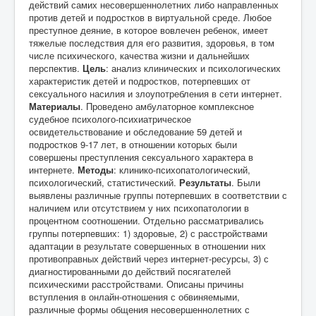
действий самих несовершеннолетних либо направленных
против детей и подростков в виртуальной среде. Любое
преступное деяние, в которое вовлечен ребенок, имеет
тяжелые последствия для его развития, здоровья, в том
числе психического, качества жизни и дальнейших
перспектив.
Цель
: анализ клинических и психологических
характеристик детей и подростков, потерпевших от
сексуального насилия и злоупотребления в сети интернет.
Материалы
. Проведено амбулаторное комплексное
судебное психолого-психиатрическое
освидетельствование и обследование 59 детей и
подростков 9-17 лет, в отношении которых были
совершены преступления сексуального характера в
интернете.
Методы
: клинико-психопатологический,
психологический, статистический.
Результаты
. Были
выявлены различные группы потерпевших в соответствии с
наличием или отсутствием у них психопатологии в
процентном соотношении. Отдельно рассматривались
группы потерпевших: 1) здоровые, 2) с расстройствами
адаптации в результате совершенных в отношении них
противоправных действий через интернет-ресурсы, 3) с
диагностированными до действий посягателей
психическими расстройствами. Описаны причины
вступления в онлайн-отношения с обвиняемыми,
различные формы общения несовершеннолетних с