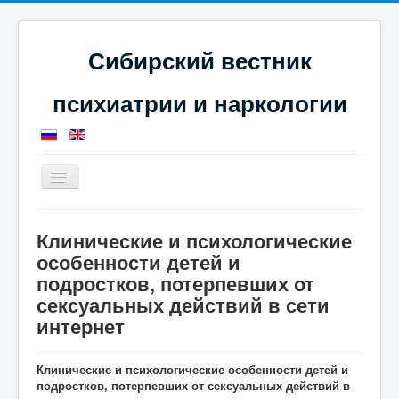
Сибирский вестник
психиатрии и наркологии
Toggle
Navigation
Главная
Номера журнала
Клинические и психологические
Журнал за 2026 год
Статьи за 2026 год
особенности детей и
Клинические и психологические особенности детей и
подростков, потерпевших от сексуальных действий в
подростков, потерпевших от
сети интернет
сексуальных действий в сети
интернет
Клинические и психологические особенности детей и
подростков, потерпевших от сексуальных действий в