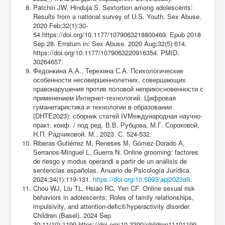
Patchin JW, Hinduja S. Sextortion among adolescents:
Results from a national survey of U.S. Youth. Sex Abuse.
2020 Feb;32(1):30-
54.https://doi.org/10.1177/1079063218800469. Epub 2018
Sep 28. Erratum in: Sex Abuse. 2020 Aug;32(5):614.
https://doi.org/10.1177/1079063220916354. PMID:
30264657.
Федонкина А.А., Терехина С.А. Психологические
особенности несовершеннолетних, совершающих
правонарушения против половой неприкосновенности с
применением Интернет-технологий. Цифровая
гуманитаристика и технологии в образовании
(DHTE2023): сборник статей IVМеждународная научно-
практ. конф. / под ред. В.В. Рубцова, М.Г. Сороковой,
Н.П. Радчиковой. М., 2023. С. 524-532.
Riberas-Gutiérrez М, Reneses М, Gómez-Dorado А,
Serranos-Minguel L, Guerra N. Online grooming: factores
de riesgo y modus operandi a partir de un análisis de
sentencias españolas. Anuario de Psicología Jurídica.
2024;34(1):119-131.
https://doi.org/10.5093/apj2023a9
.
Chou WJ, Liu TL, Hsiao RC, Yen CF. Online sexual risk
behaviors in adolescents: Roles of family relationships,
impulsivity, and attention-deficit/hyperactivity disorder.
Children (Basel). 2024 Sep
30;11(10):1199.https://doi.org/10.3390/children11101199.