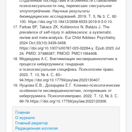
Отдаленные последствия и особенности становления
психосексуальности лиц, перенесших сексуальное
злоупотребление. Научные результаты
биомедицинских исследований. 2019. Т. 5, № 3. С. 92-
100. https://doi.org/10.18413/2658-6533-2019-5-3-0-10.
Farkas BF, Takacs ZK, Kollárovics N, Balázs J. The
prevalence of self-injury in adolescence: a systematic
review and meta-analysis. Eur Child Adolesc Psychiatry.
2024 Oct;33(10):3439-3458.
https://doi.org/10.1007/s00787-023-02264-y. Epub 2023 Jul
24. PMID: 37486387; PMCID: PMC11564408.
Медведева А.С. Виктимизация несовершеннолетних в
процессе кибергруминга: гендерная
и психосексуальная специфика. Психологияи право.
2023. Т. 13, № 4. С. 83–
94.https://doi.org/10.17759/psylaw.2023130407.
Нуцкова Е.В., Дозорцева Е.Г. Клинико-психологические
особенности несовершеннолетних, потерпевших от
кибергруминга. Психологияиправо. 2022. Т. 12, № 3. С.
66-76.https:///doi.org/10.17759/psylaw.2022120306.
Главная
О журнале
Главный редактор
Редакционная коллегия