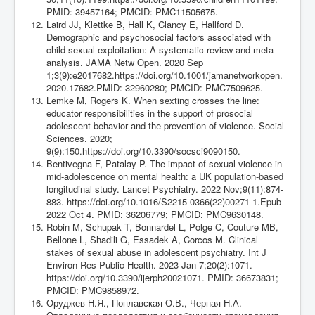
PMID: 39457164; PMCID: PMC11505675.
Laird JJ, Klettke B, Hall K, Clancy E, Hallford D.
Demographic and psychosocial factors associated with
child sexual exploitation: A systematic review and meta-
analysis. JAMA Netw Open. 2020 Sep
1;3(9):e2017682.https://doi.org/10.1001/jamanetworkopen.
2020.17682.PMID: 32960280; PMCID: PMC7509625.
Lemke M, Rogers K. When sexting crosses the line:
educator responsibilities in the support of prosocial
adolescent behavior and the prevention of violence. Social
Sciences. 2020;
9(9):150.https://doi.org/10.3390/socsci9090150.
Bentivegna F, Patalay P. The impact of sexual violence in
mid-adolescence on mental health: a UK population-based
longitudinal study. Lancet Psychiatry. 2022 Nov;9(11):874-
883. https://doi.org/10.1016/S2215-0366(22)00271-1.Epub
2022 Oct 4. PMID: 36206779; PMCID: PMC9630148.
Robin M, Schupak T, Bonnardel L, Polge C, Couture MB,
Bellone L, Shadili G, Essadek A, Corcos M. Clinical
stakes of sexual abuse in adolescent psychiatry. Int J
Environ Res Public Health. 2023 Jan 7;20(2):1071.
https://doi.org/10.3390/ijerph20021071. PMID: 36673831;
PMCID: PMC9858972.
Оруджев Н.Я., Поплавская О.В., Черная Н.А.