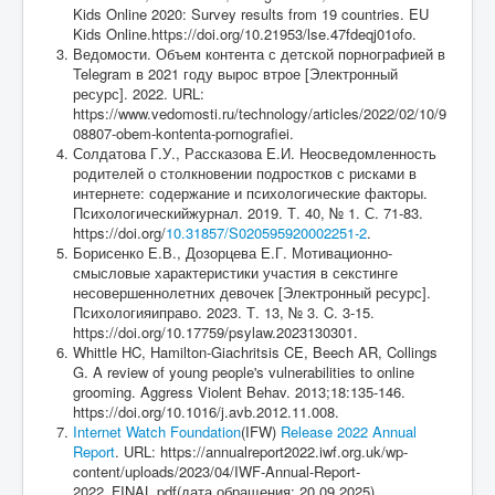
Kids Online 2020: Survey results from 19 countries. EU
Kids Online.https://doi.org/10.21953/lse.47fdeqj01ofo.
Ведомости. Объем контента с детской порнографией в
Telegram в 2021 году вырос втрое [Электронный
ресурс]. 2022. URL:
https://www.vedomosti.ru/technology/articles/2022/02/10/9
08807-obem-kontenta-pornografiei.
Солдатова Г.У., Рассказова Е.И. Неосведомленность
родителей о столкновении подростков с рисками в
интернете: содержание и психологические факторы.
Психологическийжурнал. 2019. Т. 40, № 1. С. 71-83.
https://doi.org/
10.31857/S020595920002251-2
.
Борисенко Е.В., Дозорцева Е.Г. Мотивационно-
смысловые характеристики участия в секстинге
несовершеннолетних девочек [Электронный ресурс].
Психологияиправо. 2023. Т. 13, № 3. C. 3-15.
https://doi.org/10.17759/psylaw.2023130301.
Whittle HC, Hamilton-Giachritsis CE, Beech AR, Collings
G. A review of young people's vulnerabilities to online
grooming. Aggress Violent Behav. 2013;18:135-146.
https://doi.org/10.1016/j.avb.2012.11.008.
Internet Watch Foundation
(IFW)
Release 2022 Annual
Report
. URL: https://annualreport2022.iwf.org.uk/wp-
content/uploads/2023/04/IWF-Annual-Report-
2022_FINAL.pdf(дата обращения: 20.09.2025).