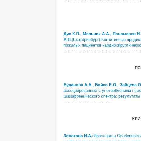
Дик К.П., Мельник А.А., Пономарев И.
А.П.
(Екатеринбург) Когнитивные преди
пожилых пациентов кардиохирургическ
………………………………………………
ПС
Буданова А.А., Бойко Е.О., Зайцева О
ассоциированных с употреблением пси
шизофренического спектра: результаты
………………………………
КЛИ
Золотова И.А.
(Ярославль) Особенност