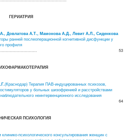
ГЕРИАТРИЯ
А., Довлатова А.Т., Мамонова А.Д., Левит А.Л., Сиденкова
кторы ранней послеоперационной когнитивной дисфункции у
ого профиля
…………………………
53
ИХОФАРМАКОТЕРАПИЯ
.Г.
(Краснодар) Терапия ПАВ-индуцированных психозов,
хостимуляторов у больных шизофренией и расстройствами
 наблюдательного неинтервенционного исследования
64
НИЧЕСКАЯ ПСИХОЛОГИЯ
и клинико-психологического консультирования женщин с