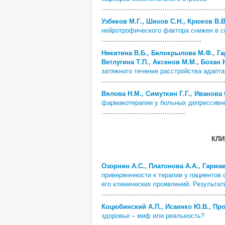
………………………………………………
Узбеков М.Г., Шихов С.Н., Крюков В.В
нейротрофического фактора снижен в 
……………………………………….
Никитина В.Б., Белокрылова М.Ф., Гар
Ветлугина Т.П., Аксенов М.М., Бохан 
затяжного течения расстройства адапт
…………………………………………………
Вялова Н.М., Симуткин Г.Г., Иванова 
фармакотерапии у больных депрессивны
…………………………………
КЛИ
Озорнин А.С., Платонова А.А., Гармае
приверженности к терапии у пациентов
его клинических проявлений. Результа
………………………………………………
Коцюбинский А.П., Исаенко Ю.В., Про
здоровье – миф или реальность?
…………………………………………………