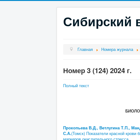
Сибирский в
Главная
Номера журнала
Номер 3 (124) 2024 г.
Полный текст
СОДЕРЖ
БИОЛО
Прокопьева В.Д., Ветлугина Т.П., Ма
С.А.
(Томск) Показатели красной крови
маркеров окислительного стресса