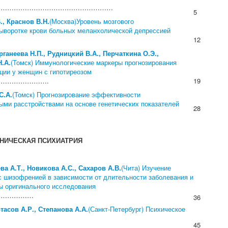
………………………………………………
5
., Краснов В.Н.
(Москва)Уровень мозгового
сыворотке крови больных меланхолической депрессией
12
ганеева Н.П., Рудницкий В.А., Перчаткина О.Э.,
Н.А.
(Томск) Иммунологические маркеры прогнозирования
ации у женщин с гипотиреозом
………………….
19
С.А.
(Томск) Прогнозирование эффективности
ми расстройствами на основе генетических показателей
28
НИЧЕСКАЯ ПСИХИАТРИЯ
ва А.Т., Новикова А.С., Сахаров А.В.
(Чита) Изучение
 с шизофренией в зависимости от длительности заболевания и
ты оригинального исследования
………………
36
тасов А.Р., Степанова А.А.
(Санкт-Петербург) Психическое
45
………………………………………….