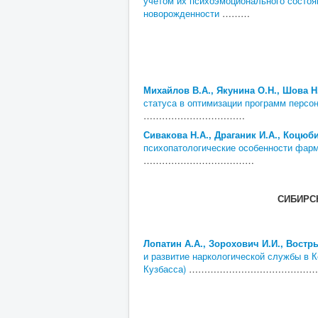
учетом их психоэмоционального состоя
новорожденности
………
Михайлов В.А., Якунина О.Н., Шова Н
статуса в оптимизации программ персо
……………………………
Сивакова Н.А., Драганик И.А., Коцюб
психопатологические особенности фарм
………………………………
СИБИРС
Лопатин А.А., Зорохович И.И., Востр
и развитие наркологической службы в 
Кузбасса)
……………………………………