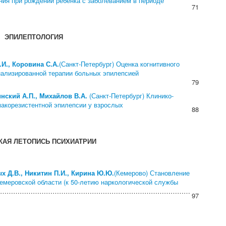
ния при рождении ребенка с заболеванием в периоде
71
ЭПИЛЕПТОЛОГИЯ
.И., Коровина С.А.
(Санкт-Петербург) Оценка когнитивного
нализированной терапии больных эпилепсией
79
инский А.П., Михайлов В.А.
(Санкт-Петербург) Клинико-
акорезистентной эпилепсии у взрослых
88
КАЯ ЛЕТОПИСЬ ПСИХИАТРИИ
ых Д.В., Никитин П.И., Кирина Ю.Ю.
(Кемерово) Становление
Кемеровской области (к 50-летию наркологической службы
……………………………………………………………………………
97